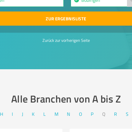
ZUR ERGEBNISLISTE
Zurück zur vorherigen Seite
Alle Branchen von A bis Z​
H
I
J
K
L
M
N
O
P
Q
R
S