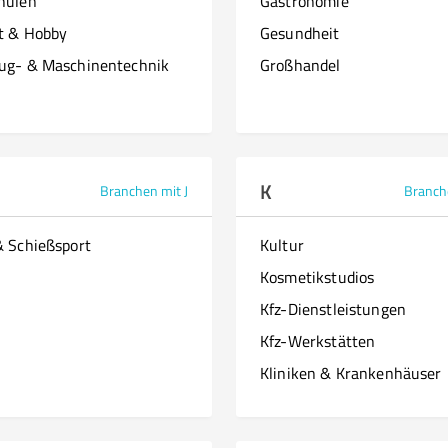
hulen
Gastronomie
it & Hobby
Gesundheit
ug- & Maschinentechnik
Großhandel
K
Branchen mit J
Branch
& Schießsport
Kultur
Kosmetikstudios
Kfz-Dienstleistungen
Kfz-Werkstätten
Kliniken & Krankenhäuser