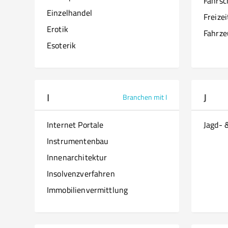
Fahrsc
Einzelhandel
Freize
Erotik
Fahrze
Esoterik
I
J
Branchen mit I
Internet Portale
Jagd- 
Instrumentenbau
Innenarchitektur
Insolvenzverfahren
Immobilienvermittlung