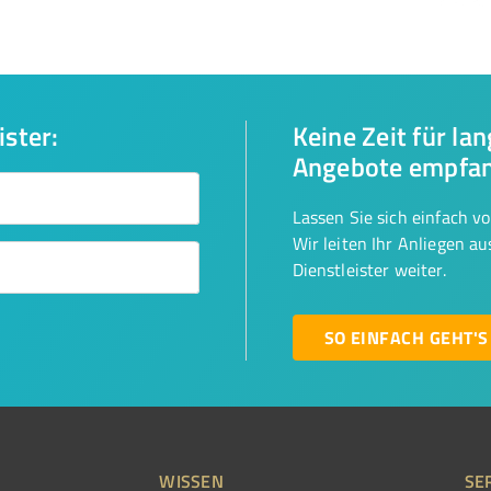
ister:
Keine Zeit für la
Angebote empfa
Lassen Sie sich einfach v
Wir leiten Ihr Anliegen a
Dienstleister weiter.
SO EINFACH GEHT'S
WISSEN
SE