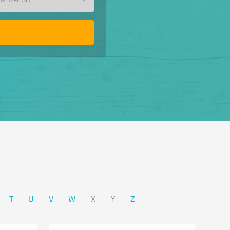
T
U
V
W
X
Y
Z