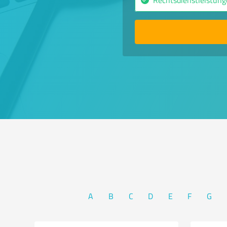
A
B
C
D
E
F
G