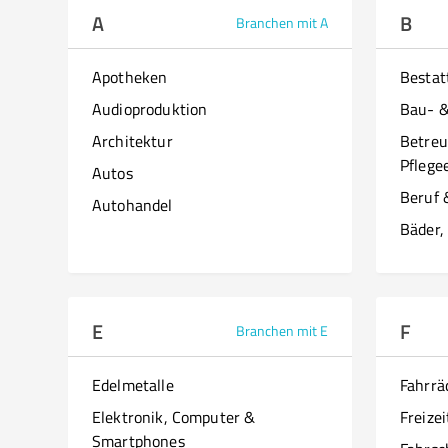
A
B
Branchen mit A
Apotheken
Besta
Audioproduktion
Bau- 
Architektur
Betreu
Pflege
Autos
Beruf 
Autohandel
Bäder,
E
F
Branchen mit E
Edelmetalle
Fahrrä
Elektronik, Computer &
Freizei
Smartphones