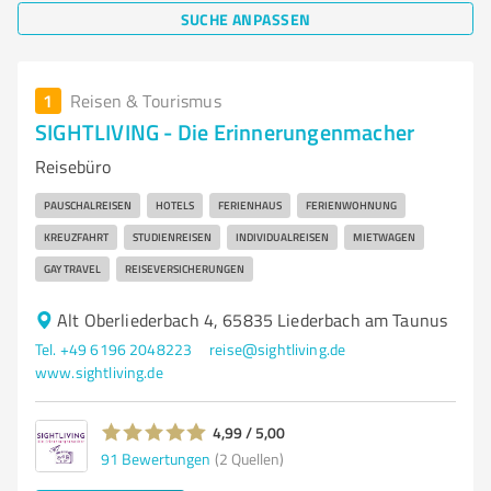
SUCHE ANPASSEN
1
Reisen & Tourismus
SIGHTLIVING - Die Erinnerungenmacher
Reisebüro
PAUSCHALREISEN
HOTELS
FERIENHAUS
FERIENWOHNUNG
KREUZFAHRT
STUDIENREISEN
INDIVIDUALREISEN
MIETWAGEN
GAY TRAVEL
REISEVERSICHERUNGEN
Alt Oberliederbach 4, 65835 Liederbach am Taunus
Tel. +49 6196 2048223
reise@sightliving.de
www.sightliving.de
4,99 / 5,00
91
Bewertungen
(2 Quellen)