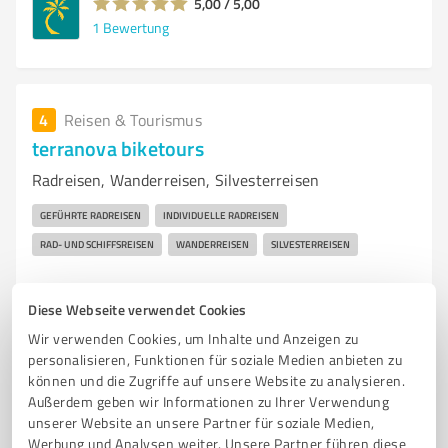
5,00 / 5,00
1
Bewertung
4
Reisen & Tourismus
terranova biketours
Radreisen, Wanderreisen, Silvesterreisen
GEFÜHRTE RADREISEN
INDIVIDUELLE RADREISEN
RAD- UND SCHIFFSREISEN
WANDERREISEN
SILVESTERREISEN
Martin-May-Straße 7, 60594 Frankfurt am Main
Diese Webseite verwendet Cookies
Tel. +49 69693054
pfaeltzer@terranova-touristik.de
Wir verwenden Cookies, um Inhalte und Anzeigen zu
www.terranova-biketours.com/
personalisieren, Funktionen für soziale Medien anbieten zu
können und die Zugriffe auf unsere Website zu analysieren.
523
Bewertungen
Außerdem geben wir Informationen zu Ihrer Verwendung
(6 Quellen)
von 526 veröffentlicht
unserer Website an unsere Partner für soziale Medien,
Werbung und Analysen weiter. Unsere Partner führen diese