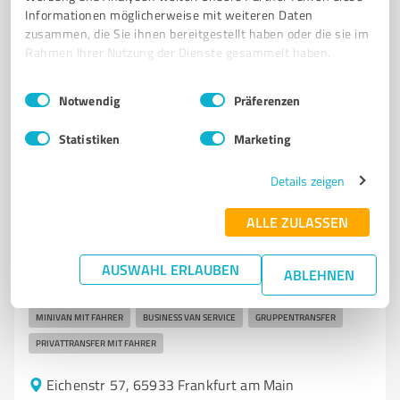
Informationen möglicherweise mit weiteren Daten
zusammen, die Sie ihnen bereitgestellt haben oder die sie im
Rahmen Ihrer Nutzung der Dienste gesammelt haben.
5
Reisen & Tourismus
CabRide
Einwilligungsauswahl
Impressum
|
Datenschutzbestimmungen
Notwendig
Präferenzen
Chauffeurservice, Flughafentransfer,
Limousinenservice, City-to-City Fahrten
Statistiken
Marketing
FLUGHAFENTRANSFER FRANKFURT
FLUGHAFENTRANSFER RHEIN-MAIN
Details zeigen
AIRPORT TRANSFER FRANKFURT
CHAUFFEURSERVICE FRANKFURT
LIMOUSINENSERVICE FRANKFURT
STUNDENBUCHUNG MIT FAHRER
ALLE ZULASSEN
TAGESCHAUFFEUR
CITY-TO-CITY FAHRTEN
LANGSTRECKENTRANSFER
AUSWAHL ERLAUBEN
BUSINESS TRANSFER
MESSETRANSFER FRANKFURT MESSE
ABLEHNEN
HOTEL–FLUGHAFEN SHUTTLE
EVENT-SHUTTLE
FIRMEN SHUTTLE
MINIVAN MIT FAHRER
BUSINESS VAN SERVICE
GRUPPEN­TRANSFER
PRIVATTRANSFER MIT FAHRER
Eichenstr 57, 65933 Frankfurt am Main