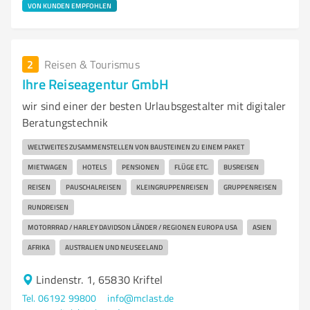
VON KUNDEN EMPFOHLEN
2
Reisen & Tourismus
Ihre Reiseagentur GmbH
wir sind einer der besten Urlaubsgestalter mit digitaler
Beratungstechnik
WELTWEITES ZUSAMMENSTELLEN VON BAUSTEINEN ZU EINEM PAKET
MIETWAGEN
HOTELS
PENSIONEN
FLÜGE ETC.
BUSREISEN
REISEN
PAUSCHALREISEN
KLEINGRUPPENREISEN
GRUPPENREISEN
RUNDREISEN
MOTORRRAD / HARLEY DAVIDSON LÄNDER / REGIONEN EUROPA USA
ASIEN
AFRIKA
AUSTRALIEN UND NEUSEELAND
Lindenstr. 1, 65830 Kriftel
Tel. 06192 99800
info@mclast.de