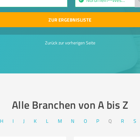
ZUR ERGEBNISLISTE
Zurück zur vorherigen Seite
Alle Branchen von A bis Z​
H
I
J
K
L
M
N
O
P
Q
R
S