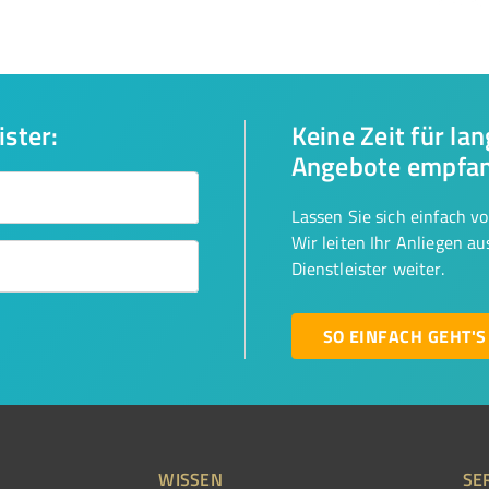
ister:
Keine Zeit für la
Angebote empfa
Lassen Sie sich einfach v
Wir leiten Ihr Anliegen a
Dienstleister weiter.
SO EINFACH GEHT'S
WISSEN
SE