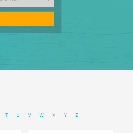
T
U
V
W
X
Y
Z