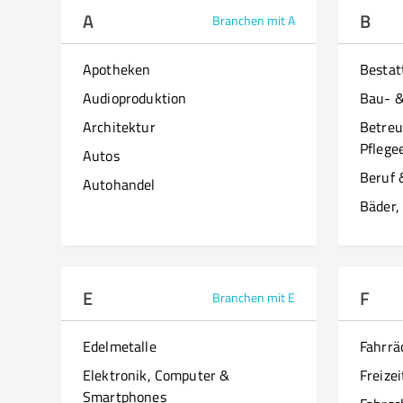
A
B
Branchen mit A
Apotheken
Besta
Audioproduktion
Bau- 
Architektur
Betreu
Pflege
Autos
Beruf 
Autohandel
Bäder,
E
F
Branchen mit E
Edelmetalle
Fahrrä
Elektronik, Computer &
Freizei
Smartphones