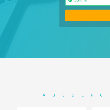
A
B
C
D
E
F
G