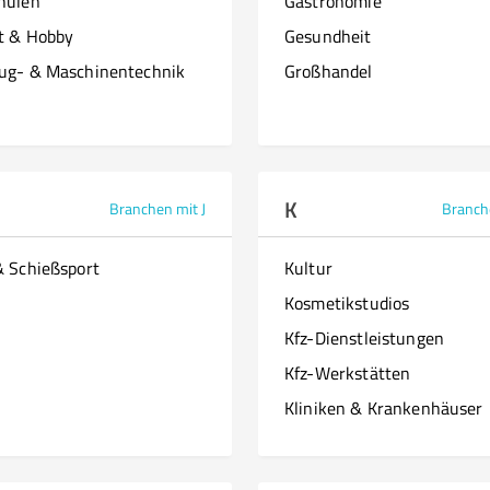
hulen
Gastronomie
it & Hobby
Gesundheit
ug- & Maschinentechnik
Großhandel
K
Branchen mit J
Branch
& Schießsport
Kultur
Kosmetikstudios
Kfz-Dienstleistungen
Kfz-Werkstätten
Kliniken & Krankenhäuser