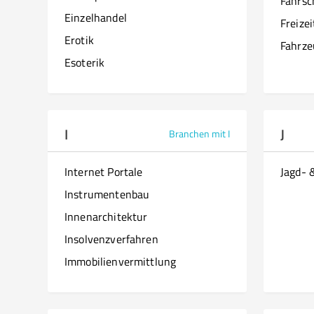
Fahrsc
Einzelhandel
Freize
Erotik
Fahrze
Esoterik
I
J
Branchen mit I
Internet Portale
Jagd- 
Instrumentenbau
Innenarchitektur
Insolvenzverfahren
Immobilienvermittlung