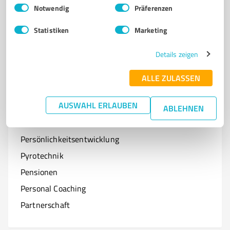
Einwilligungsauswahl
Impressum
|
Datenschutzbestimmungen
Notwendig
Präferenzen
Optiker
Statistiken
Marketing
Onlineshops
Organisationen & Verbände
Details zeigen
Online-Kurse
ALLE ZULASSEN
AUSWAHL ERLAUBEN
ABLEHNEN
P
Branchen mit P
Persönlichkeitsentwicklung
Pyrotechnik
Pensionen
Personal Coaching
Partnerschaft