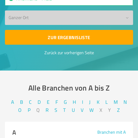
Ganzer Ort
ZUR ERGEBNISLISTE
Zurück zur vorherigen Seite
Alle Branchen von A bis Z​
A
B
C
D
E
F
G
H
I
J
K
L
M
N
O
P
Q
R
S
T
U
V
W
X
Y
Z
A
Branchen mit A