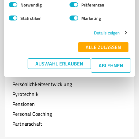
Einwilligungsauswahl
Impressum
|
Datenschutzbestimmungen
Notwendig
Präferenzen
Optiker
Statistiken
Marketing
Onlineshops
Organisationen & Verbände
Details zeigen
Online-Kurse
ALLE ZULASSEN
AUSWAHL ERLAUBEN
ABLEHNEN
P
Branchen mit P
Persönlichkeitsentwicklung
Pyrotechnik
Pensionen
Personal Coaching
Partnerschaft