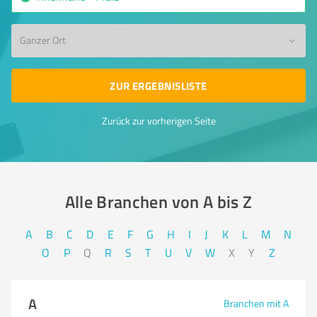
Ganzer Ort
ZUR ERGEBNISLISTE
Zurück zur vorherigen Seite
Alle Branchen von A bis Z​
A
B
C
D
E
F
G
H
I
J
K
L
M
N
O
P
Q
R
S
T
U
V
W
X
Y
Z
A
Branchen mit A