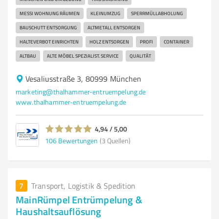
MESSI WOHNUNG RÄUMEN
KLEINUMZUG
SPERRMÜLLABHOLUNG
BAUSCHUTT ENTSORGUNG
ALTMETALL ENTSORGEN
HALTEVERBOT EINRICHTEN
HOLZ ENTSORGEN
PROFI
CONTAINER
ALTBAU
ALTE MÖBEL SPEZIALIST. SERVICE
QUALITÄT
Vesaliusstraße 3, 80999 München
marketing@thalhammer-entruempelung.de
www.thalhammer-entruempelung.de
4,94 / 5,00
106
Bewertungen
(3 Quellen)
7
Transport, Logistik & Spedition
MainRümpel Entrümpelung &
Haushaltsauflösung