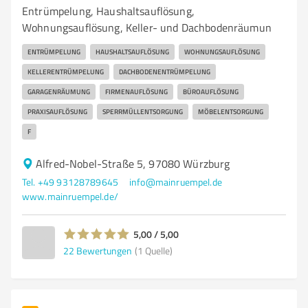
Entrümpelung, Haushaltsauflösung,
Wohnungsauflösung, Keller- und Dachbodenräumun
ENTRÜMPELUNG
HAUSHALTSAUFLÖSUNG
WOHNUNGSAUFLÖSUNG
KELLERENTRÜMPELUNG
DACHBODENENTRÜMPELUNG
GARAGENRÄUMUNG
FIRMENAUFLÖSUNG
BÜROAUFLÖSUNG
PRAXISAUFLÖSUNG
SPERRMÜLLENTSORGUNG
MÖBELENTSORGUNG
F
Alfred-Nobel-Straße 5, 97080 Würzburg
Tel. +49 93128789645
info@mainruempel.de
www.mainruempel.de/
5,00 / 5,00
22
Bewertungen
(1 Quelle)