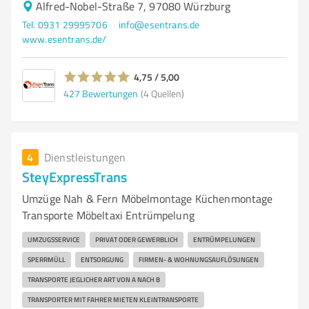
Alfred-Nobel-Straße 7, 97080 Würzburg
Tel. 0931 29995706
info@esentrans.de
www.esentrans.de/
4,75 / 5,00
427
Bewertungen
(4 Quellen)
4
Dienstleistungen
SteyExpressTrans
Umzüge Nah & Fern Möbelmontage Küchenmontage
Transporte Möbeltaxi Entrümpelung
UMZUGSSERVICE
PRIVAT ODER GEWERBLICH
ENTRÜMPELUNGEN
SPERRMÜLL
ENTSORGUNG
FIRMEN- & WOHNUNGSAUFLÖSUNGEN
TRANSPORTE JEGLICHER ART VON A NACH B
TRANSPORTER MIT FAHRER MIETEN KLEINTRANSPORTE