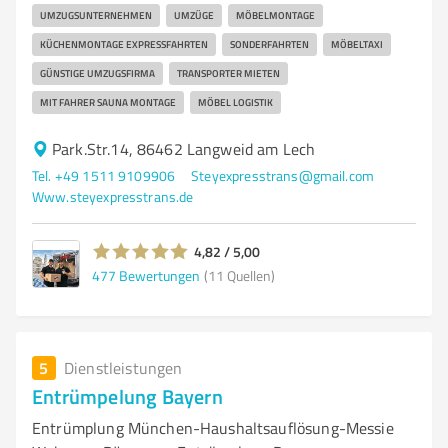
UMZUGSUNTERNEHMEN
UMZÜGE
MÖBELMONTAGE
KÜCHENMONTAGE EXPRESSFAHRTEN
SONDERFAHRTEN
MÖBELTAXI
GÜNSTIGE UMZUGSFIRMA
TRANSPORTER MIETEN
MIT FAHRER SAUNA MONTAGE
MÖBEL LOGISTIK
Park.Str.14, 86462 Langweid am Lech
Tel. +49 1511 9109906
Steyexpresstrans@gmail.com
Www.steyexpresstrans.de
4,82 / 5,00
477
Bewertungen
(11 Quellen)
5
Dienstleistungen
Entrümpelung Bayern
Entrümplung München-Haushaltsauflösung-Messie