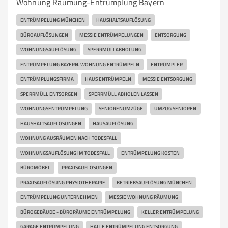
Wohnung Räumung-Entrümplung Bayern
ENTRÜMPELUNG MÜNCHEN
HAUSHALTSAUFLÖSUNG
BÜROAUFLÖSUNGEN
MESSIE ENTRÜMPELUNGEN
ENTSORGUNG
WOHNUNGSAUFLÖSUNG
SPERRMÜLLABHOLUNG
ENTRÜMPELUNG BAYERN. WOHNUNG ENTRÜMPELN
ENTRÜMPLER
ENTRÜMPLUNGSFIRMA
HAUS ENTRÜMPELN
MESSIE ENTSORGUNG
SPERRMÜLL ENTSORGEN
SPERRMÜLL ABHOLEN LASSEN
WOHNUNGSENTRÜMPELUNG
SENIORENUMZÜGE
UMZUG SENIOREN
HAUSHALTSAUFLÖSUNGEN
HAUSAUFLÖSUNG
WOHNUNG AUSRÄUMEN NACH TODESFALL
WOHNUNGSAUFLÖSUNG IM TODESFALL
ENTRÜMPELUNG KOSTEN
BÜROMÖBEL
PRAXISAUFLÖSUNGEN
PRAXISAUFLÖSUNG PHYSIOTHERAPIE
BETRIEBSAUFLÖSUNG MÜNCHEN
ENTRÜMPELUNG UNTERNEHMEN
MESSIE WOHNUNG RÄUMUNG
BÜROGEBÄUDE - BÜRORÄUME ENTRÜMPELUNG
KELLER ENTRÜMPELUNG
GARAGE ENTRÜMPELUNG
HALLE ENTRÜMPELUNG ENTSORGUNG