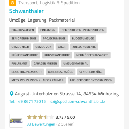
8
Transport, Logistik & Spedition
Schwanthaler
Umzüge, Lagerung, Packmaterial
EIN-/AUSPACKEN
EINLAGERN
DEMONTIEREN UND MONTIEREN
SENIORENUMZÜGE
PROJEKTUMZÜGE
BUDGETUMZÜGE
UMZUG NACH
UMZUG VON
LAGER
ZOLLDOKUMENTE
FLÜGELTRANSPORTE
KUNSTTRANSPORTE
NEUMÖBELTRANSPORTE
FULLFILMET
GARAGEN MIETEN
UMZUGSMATERIAL
BESICHTIGUNG VORORT
AUSLANDSUMZÜGE
SENIOREUMZÜGE
MESSI WOHNUNGEN / HÄUSER RÄUMEN
FACHGERECHTE ENTSORGUNGEN
August-Unterholzner-Strasse 14, 84534 Winhöring
Tel. +49 8671 72015
sz@spedition-schwanthaler.de
3,73 / 5,00
33
Bewertungen
(2 Quellen)