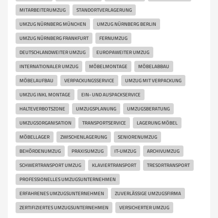
MITARBEITERUMZUG
STANDORTVERLAGERUNG
UMZUG NÜRNBERG MÜNCHEN
UMZUG NÜRNBERG BERLIN
UMZUG NÜRNBERG FRANKFURT
FERNUMZUG
DEUTSCHLANDWEITER UMZUG
EUROPAWEITER UMZUG
INTERNATIONALER UMZUG
MÖBELMONTAGE
MÖBELABBAU
MÖBELAUFBAU
VERPACKUNGSSERVICE
UMZUG MIT VERPACKUNG
UMZUG INKL MONTAGE
EIN- UND AUSPACKSERVICE
HALTEVERBOTSZONE
UMZUGSPLANUNG
UMZUGSBERATUNG
UMZUGSORGANISATION
TRANSPORTSERVICE
LAGERUNG MÖBEL
MÖBELLAGER
ZWISCHENLAGERUNG
SENIORENUMZUG
BEHÖRDENUMZUG
PRAXISUMZUG
IT-UMZUG
ARCHIVUMZUG
SCHWERTRANSPORT UMZUG
KLAVIERTRANSPORT
TRESORTRANSPORT
PROFESSIONELLES UMZUGSUNTERNEHMEN
ERFAHRENES UMZUGSUNTERNEHMEN
ZUVERLÄSSIGE UMZUGSFIRMA
ZERTIFIZIERTES UMZUGSUNTERNEHMEN
VERSICHERTER UMZUG