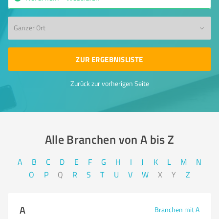
Ganzer Ort
ZUR ERGEBNISLISTE
Zurück zur vorherigen Seite
Alle Branchen von A bis Z​
A
B
C
D
E
F
G
H
I
J
K
L
M
N
O
P
Q
R
S
T
U
V
W
X
Y
Z
A
Branchen mit A