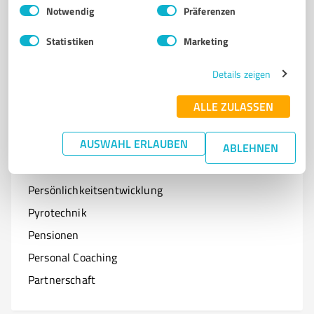
Einwilligungsauswahl
Impressum
|
Datenschutzbestimmungen
Notwendig
Präferenzen
Optiker
Statistiken
Marketing
Onlineshops
Organisationen & Verbände
Details zeigen
Online-Kurse
ALLE ZULASSEN
AUSWAHL ERLAUBEN
ABLEHNEN
P
Branchen mit P
Persönlichkeitsentwicklung
Pyrotechnik
Pensionen
Personal Coaching
Partnerschaft