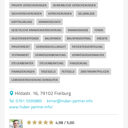
PRIVATE VERSICHERUNGEN
GEWERBLICHE VERSICHERUNGEN
SACHVERSICHERUNGEN
VERSICHERUNGEN
GELDANLAGE
KAPITALANLAGE
KRANKENZUSATZ
GESETZLICHE KRANKENVERSICHERUNG
KRANKENKASSE
FONDS
INVESTEMENTFONDS
BAUSPAREN
BAUSPARVERTRAG
KREDITE
PRIVATKREDIT
VORSORGEVOLLMACHT
PATIENTENVERFÜGUNG
TESTMANENT
VERMÖGENSBERATUNG
VERMÖGENSVERWALTER
STEUERBERATER
STEUERBERATUNG
FINAZIERUNG
FINANZIERUNGEN
TAGESGELD
FESTGELD
ZWEITMARKTPOLICEN
LEBENSVERSICHERUNG VERKAUFEN
Hildastr. 16, 79102 Freiburg
Tel. 0761 5595885
kirner@huber-partner.info
www.huber-partner.info/
4,98 / 5,00