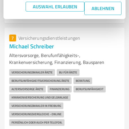
719
Bewertungen
AUSWAHL ERLAUBEN
ABLEHNEN
VON KUNDEN EMPFOHLEN
7
Versicherungsdienstleistungen
Michael Schreiber
Altersvorsorge, Berufunfähigkeits-,
Krankenversicherung, Finanzierung, Bausparen
VERSICHERUNGSMAKLER ÄRZTE
BU FÜR ÄRZTE
BERUFSUNFÄHIGKEITSVERSICHERUNG ÄRZTE
BERATUNG
ALTERSVORSORGE ÄRZTE
FINANZIERUNG
BERUFSUNFÄHIGKEIT
KRANKENVERSICHERUNG UND GELDANLAGE
VERSICHERUNGSMAKLER IN FREIBURG
VERSICHERUNGSVERGLEICHE - ONLINE
PERSÖNLICH ODER AUCH PER TELEFON.