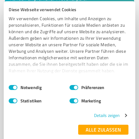
Diese Webseite verwendet Cookies
Wir verwenden Cookies, um Inhalte und Anzeigen zu
6
personalisieren, Funktionen für soziale Medien anbieten zu
Versicherungsdienstleistungen
können und die Zugriffe auf unsere Website zu analysieren.
Adrian Gutzweiler Versicherungsmakler
Außerdem geben wir Informationen zu Ihrer Verwendung
GmbH & Co. KG
unserer Website an unsere Partner für soziale Medien,
Werbung und Analysen weiter. Unsere Partner führen diese
Adrian Gutzweiler, Spezial-Versicherungsmakler für
Informationen möglicherweise mit weiteren Daten
Luftfahrt-Versicherungen.
zusammen, die Sie ihnen bereitgestellt haben oder die sie im
Rahmen Ihrer Nutzung der Dienste gesammelt haben.
FLUGZEUGVERSICHERUNGEN
LUFTFAHRTVERSICHERUNGEN
CSL-VERSICHERUNGEN
LUFTFAHRT KASKOVERSICHERUNG
Einwilligungsauswahl
Impressum
|
Datenschutzbestimmungen
Notwendig
Präferenzen
PILOTENVERSICHERUNG
HALTER-HAFTPFLICHTVERSICHERUNG
Statistiken
Marketing
Johannes Brahms Straße 3, 79189 Bad Krozingen
Tel. 0761 8886620
gutzweiler@gutzweiler.de
Details zeigen
www.luftfahrtversicherung24.de/
ALLE ZULASSEN
4,88 / 5,00