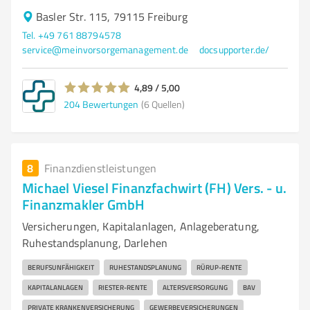
Basler Str. 115, 79115 Freiburg
Tel. +49 761 88794578
service@meinvorsorgemanagement.de
docsupporter.de/
4,89 / 5,00
204
Bewertungen
(6 Quellen)
8
Finanzdienstleistungen
Michael Viesel Finanzfachwirt (FH) Vers. - u.
Finanzmakler GmbH
Versicherungen, Kapitalanlagen, Anlageberatung,
Ruhestandsplanung, Darlehen
BERUFSUNFÄHIGKEIT
RUHESTANDSPLANUNG
RÜRUP-RENTE
KAPITALANLAGEN
RIESTER-RENTE
ALTERSVERSORGUNG
BAV
PRIVATE KRANKENVERSICHERUNG
GEWERBEVERSICHERUNGEN