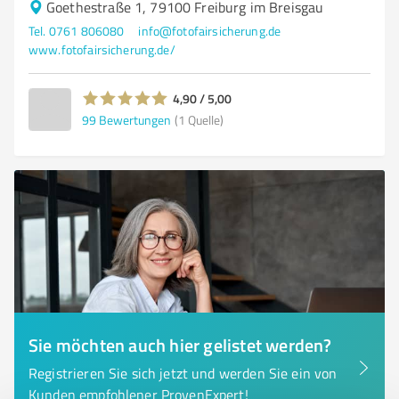
Goethestraße 1, 79100 Freiburg im Breisgau
Tel. 0761 806080
info@fotofairsicherung.de
www.fotofairsicherung.de/
4,90 / 5,00
99
Bewertungen
(1 Quelle)
Sie möchten auch hier gelistet werden?
Registrieren Sie sich jetzt und werden Sie ein von
Kunden empfohlener ProvenExpert!