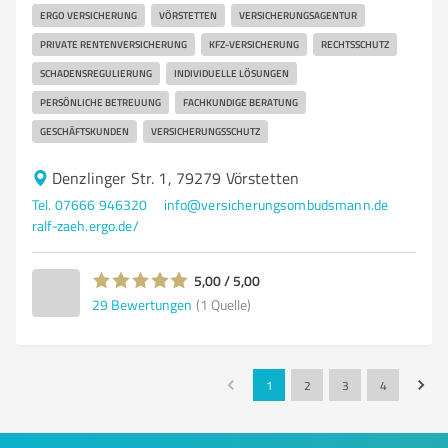
ERGO VERSICHERUNG
VÖRSTETTEN
VERSICHERUNGSAGENTUR
PRIVATE RENTENVERSICHERUNG
KFZ-VERSICHERUNG
RECHTSSCHUTZ
SCHADENSREGULIERUNG
INDIVIDUELLE LÖSUNGEN
PERSÖNLICHE BETREUUNG
FACHKUNDIGE BERATUNG
GESCHÄFTSKUNDEN
VERSICHERUNGSSCHUTZ
Denzlinger Str. 1, 79279 Vörstetten
Tel. 07666 946320
info@versicherungsombudsmann.de
ralf-zaeh.ergo.de/
5,00 / 5,00
29
Bewertungen
(1 Quelle)
1
2
3
4