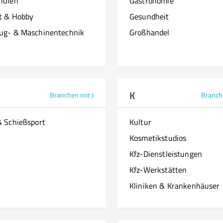
hulen
Gastronomie
it & Hobby
Gesundheit
ug- & Maschinentechnik
Großhandel
K
Branchen mit J
Branch
& Schießsport
Kultur
Kosmetikstudios
Kfz-Dienstleistungen
Kfz-Werkstätten
Kliniken & Krankenhäuser