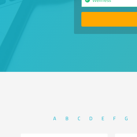
A
B
C
D
E
F
G