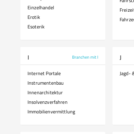
Fahrsc
Einzelhandel
Freize
Erotik
Fahrze
Esoterik
I
J
Branchen mit I
Internet Portale
Jagd- 
Instrumentenbau
Innenarchitektur
Insolvenzverfahren
Immobilienvermittlung