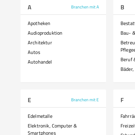
A
B
Branchen mit A
Apotheken
Besta
Audioproduktion
Bau- 
Architektur
Betreu
Pflege
Autos
Beruf 
Autohandel
Bäder,
E
F
Branchen mit E
Edelmetalle
Fahrrä
Elektronik, Computer &
Freizei
Smartphones