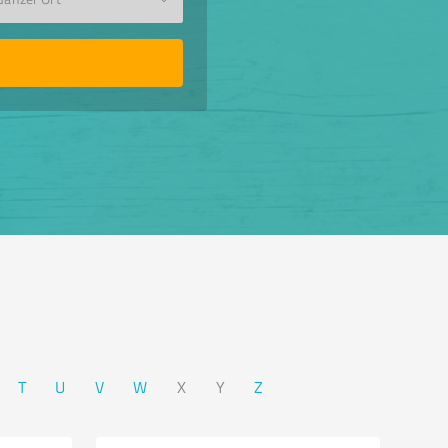
T
U
V
W
X
Y
Z