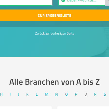
ZUR ERGEBNISLISTE
Zurück zur vorherigen Seite
Alle Branchen von A bis Z​
H
I
J
K
L
M
N
O
P
Q
R
S