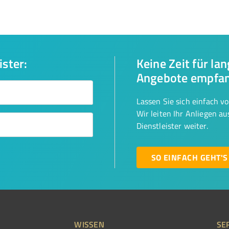
ister:
Keine Zeit für la
Angebote empfa
Lassen Sie sich einfach v
Wir leiten Ihr Anliegen a
Dienstleister weiter.
SO EINFACH GEHT'S
WISSEN
SE