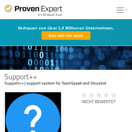
Vertrauen von über 1,4 Millionen Unternehmen.
Das will ich auch
Support++
Support++ | support system for TeamSpeak and Sinusbot
NICHT BEWERTET