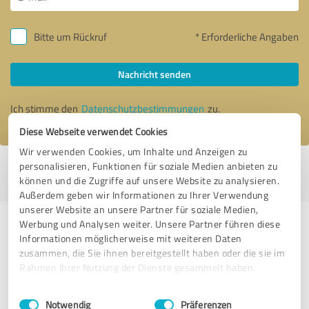
Bitte um Rückruf
* Erforderliche Angaben
Nachricht senden
Ich stimme den
Datenschutzbestimmungen
zu.
Diese Webseite verwendet Cookies
Wir verwenden Cookies, um Inhalte und Anzeigen zu
personalisieren, Funktionen für soziale Medien anbieten zu
Profil aktiv seit 25.05.2018 |
Letzte Aktualisierung: 13.09.2020
|
Profil
können und die Zugriffe auf unsere Website zu analysieren.
melden
Außerdem geben wir Informationen zu Ihrer Verwendung
unserer Website an unsere Partner für soziale Medien,
Werbung und Analysen weiter. Unsere Partner führen diese
Erfahrungen zu weiteren
Informationen möglicherweise mit weiteren Daten
Anbietern aus dem Bereich IT-
zusammen, die Sie ihnen bereitgestellt haben oder die sie im
Dienstleistungen
Rahmen Ihrer Nutzung der Dienste gesammelt haben.
Einwilligungsauswahl
Impressum
|
Datenschutzbestimmungen
SK Informationssysteme e.K.
Notwendig
Präferenzen