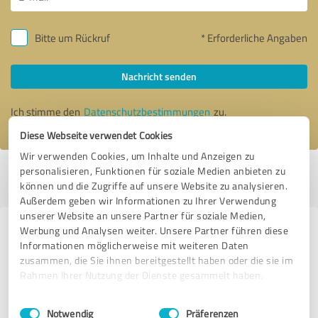
Bitte um Rückruf
* Erforderliche Angaben
Nachricht senden
Ich stimme den
Datenschutzbestimmungen
zu.
Diese Webseite verwendet Cookies
Wir verwenden Cookies, um Inhalte und Anzeigen zu
personalisieren, Funktionen für soziale Medien anbieten zu
Profil aktiv seit 09.01.2023 |
Letzte Aktualisierung: 21.07.2026
|
Profil
können und die Zugriffe auf unsere Website zu analysieren.
melden
Außerdem geben wir Informationen zu Ihrer Verwendung
unserer Website an unsere Partner für soziale Medien,
Werbung und Analysen weiter. Unsere Partner führen diese
Erfahrungen zu weiteren
Informationen möglicherweise mit weiteren Daten
Anbietern aus dem Bereich E-
zusammen, die Sie ihnen bereitgestellt haben oder die sie im
Commerce
Rahmen Ihrer Nutzung der Dienste gesammelt haben.
Einwilligungsauswahl
Impressum
|
Datenschutzbestimmungen
Motalin
Notwendig
Präferenzen