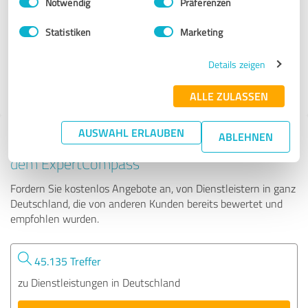
Notwendig
Präferenzen
Rümpel Meister
Statistiken
Marketing
3.913 Bewertungen
Details zeigen
ALLE ZULASSEN
AUSWAHL ERLAUBEN
ABLEHNEN
Tipp: Die passenden Experten finden - mit
dem ExpertCompass
Fordern Sie kostenlos Angebote an, von Dienstleistern in ganz
Deutschland, die von anderen Kunden bereits bewertet und
empfohlen wurden.
45.135 Treffer
zu Dienstleistungen in Deutschland