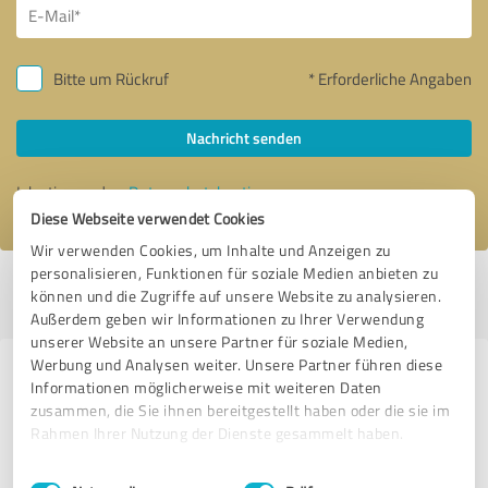
Bitte um Rückruf
* Erforderliche Angaben
Nachricht senden
Ich stimme den
Datenschutzbestimmungen
zu.
Diese Webseite verwendet Cookies
Wir verwenden Cookies, um Inhalte und Anzeigen zu
personalisieren, Funktionen für soziale Medien anbieten zu
Profil aktiv seit 02.10.2017 |
Letzte Aktualisierung: 08.07.2026
|
Profil
können und die Zugriffe auf unsere Website zu analysieren.
melden
Außerdem geben wir Informationen zu Ihrer Verwendung
unserer Website an unsere Partner für soziale Medien,
Werbung und Analysen weiter. Unsere Partner führen diese
Erfahrungen zu weiteren
Informationen möglicherweise mit weiteren Daten
Anbietern aus dem Bereich
zusammen, die Sie ihnen bereitgestellt haben oder die sie im
Rahmen Ihrer Nutzung der Dienste gesammelt haben.
Dienstleistungen
Einwilligungsauswahl
Impressum
|
Datenschutzbestimmungen