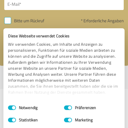
Bitte um Rückruf
* Erforderliche Angaben
Diese Webseite verwendet Cookies
Nachricht senden
Wir verwenden Cookies, um Inhalte und Anzeigen zu
Ich stimme den
Datenschutzbestimmungen
zu.
personalisieren, Funktionen für soziale Medien anbieten zu
können und die Zugriffe auf unsere Website zu analysieren.
Außerdem geben wir Informationen zu Ihrer Verwendung
unserer Website an unsere Partner für soziale Medien,
Werbung und Analysen weiter. Unsere Partner führen diese
Profil aktiv seit 03.03.2020 |
Letzte Aktualisierung: 24.11.2020
|
Profil
Informationen möglicherweise mit weiteren Daten
melden
zusammen, die Sie ihnen bereitgestellt haben oder die sie im
Rahmen Ihrer Nutzung der Dienste gesammelt haben.
Erfahrungen zu weiteren
Einwilligungsauswahl
Impressum
|
Datenschutzbestimmungen
Anbietern aus dem Bereich E-
Notwendig
Präferenzen
Commerce
Statistiken
Marketing