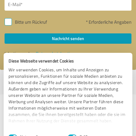
Bitte um Rückruf
* Erforderliche Angaben
Nachricht senden
Ich stimme den
Datenschutzbestimmungen
zu.
Diese Webseite verwendet Cookies
Wir verwenden Cookies, um Inhalte und Anzeigen zu
personalisieren, Funktionen für soziale Medien anbieten zu
Profil aktiv seit 07.03.2018 |
Letzte Aktualisierung: 29.07.2024
|
Profil
können und die Zugriffe auf unsere Website zu analysieren.
melden
Außerdem geben wir Informationen zu Ihrer Verwendung
unserer Website an unsere Partner für soziale Medien,
Werbung und Analysen weiter. Unsere Partner führen diese
Erfahrungen zu weiteren
Informationen möglicherweise mit weiteren Daten
Anbietern aus dem Bereich
zusammen, die Sie ihnen bereitgestellt haben oder die sie im
Rahmen Ihrer Nutzung der Dienste gesammelt haben.
Beratung
Einwilligungsauswahl
Impressum
|
Datenschutzbestimmungen