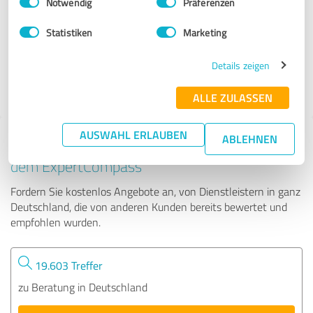
Notwendig
Präferenzen
Johannes Schöll
Statistiken
Marketing
117 Bewertungen
Details zeigen
4.91 von 5
ALLE ZULASSEN
AUSWAHL ERLAUBEN
ABLEHNEN
Tipp: Die passenden Experten finden - mit
dem ExpertCompass
Fordern Sie kostenlos Angebote an, von Dienstleistern in ganz
Deutschland, die von anderen Kunden bereits bewertet und
empfohlen wurden.
19.603 Treffer
zu Beratung in Deutschland