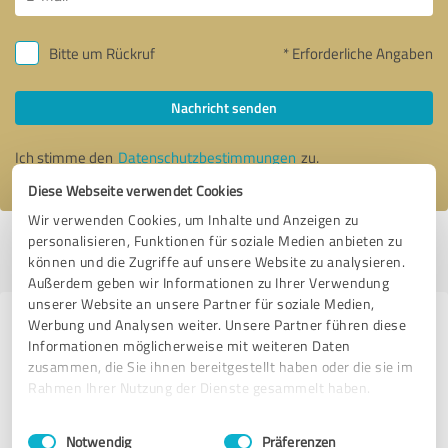
Bitte um Rückruf
* Erforderliche Angaben
Nachricht senden
Ich stimme den
Datenschutzbestimmungen
zu.
Diese Webseite verwendet Cookies
Wir verwenden Cookies, um Inhalte und Anzeigen zu
personalisieren, Funktionen für soziale Medien anbieten zu
Profil aktiv seit 08.11.2019 |
Letzte Aktualisierung: 30.05.2025
|
Profil
können und die Zugriffe auf unsere Website zu analysieren.
melden
Außerdem geben wir Informationen zu Ihrer Verwendung
unserer Website an unsere Partner für soziale Medien,
Werbung und Analysen weiter. Unsere Partner führen diese
Erfahrungen zu weiteren
Informationen möglicherweise mit weiteren Daten
Anbietern aus dem Bereich
zusammen, die Sie ihnen bereitgestellt haben oder die sie im
Unternehmensberatung
Rahmen Ihrer Nutzung der Dienste gesammelt haben.
Einwilligungsauswahl
Impressum
|
Datenschutzbestimmungen
Planetagile Consulting GmbH & Co. KG
Notwendig
Präferenzen