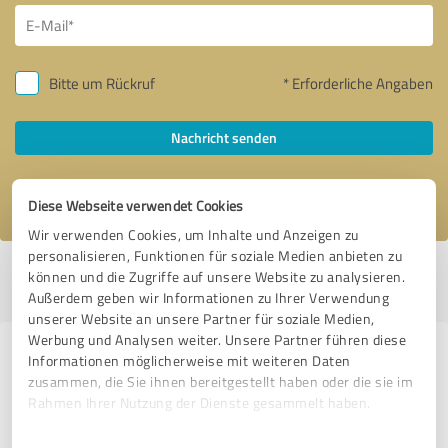
Bitte um Rückruf
* Erforderliche Angaben
Nachricht senden
Ich stimme den
Datenschutzbestimmungen
zu.
Diese Webseite verwendet Cookies
Wir verwenden Cookies, um Inhalte und Anzeigen zu
personalisieren, Funktionen für soziale Medien anbieten zu
Profil aktiv seit 21.02.2023 |
Letzte Aktualisierung: 13.07.2026
|
Profil
können und die Zugriffe auf unsere Website zu analysieren.
melden
Außerdem geben wir Informationen zu Ihrer Verwendung
unserer Website an unsere Partner für soziale Medien,
Werbung und Analysen weiter. Unsere Partner führen diese
Erfahrungen zu weiteren
Informationen möglicherweise mit weiteren Daten
zusammen, die Sie ihnen bereitgestellt haben oder die sie im
Anbietern aus dem Bereich
Rahmen Ihrer Nutzung der Dienste gesammelt haben.
Dienstleistungen
Einwilligungsauswahl
Impressum
|
Datenschutzbestimmungen