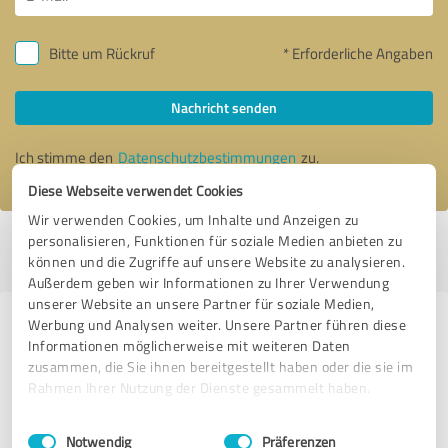
Bitte um Rückruf
* Erforderliche Angaben
Nachricht senden
Ich stimme den
Datenschutzbestimmungen
zu.
Diese Webseite verwendet Cookies
Wir verwenden Cookies, um Inhalte und Anzeigen zu
personalisieren, Funktionen für soziale Medien anbieten zu
Profil aktiv seit 02.03.2015 |
Letzte Aktualisierung: 21.11.2022
|
Profil
können und die Zugriffe auf unsere Website zu analysieren.
melden
Außerdem geben wir Informationen zu Ihrer Verwendung
unserer Website an unsere Partner für soziale Medien,
Werbung und Analysen weiter. Unsere Partner führen diese
Erfahrungen zu weiteren
Informationen möglicherweise mit weiteren Daten
Anbietern aus dem Bereich
zusammen, die Sie ihnen bereitgestellt haben oder die sie im
Training
Rahmen Ihrer Nutzung der Dienste gesammelt haben.
Einwilligungsauswahl
Impressum
|
Datenschutzbestimmungen
Bodystreet Homburg
Notwendig
Präferenzen