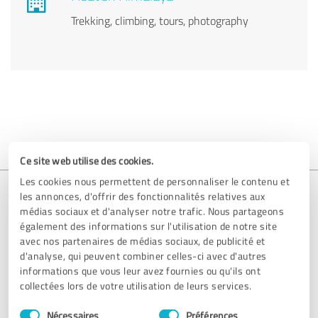
Trekking, climbing, tours, photography
Ce site web utilise des cookies.
Les cookies nous permettent de personnaliser le contenu et
les annonces, d'offrir des fonctionnalités relatives aux
médias sociaux et d'analyser notre trafic. Nous partageons
Votre entrée est manquante ?
également des informations sur l'utilisation de notre site
avec nos partenaires de médias sociaux, de publicité et
d'analyse, qui peuvent combiner celles-ci avec d'autres
Nous serons heureux de vous aider à créer votre profil. Il vous
informations que vous leur avez fournies ou qu'ils ont
suffit de nous envoyer un courriel à
support@provenexpert.com
collectées lors de votre utilisation de leurs services.
ou de nous contacter en utilisant le formulaire de contact.
Sélection
Nécessaires
Préférences