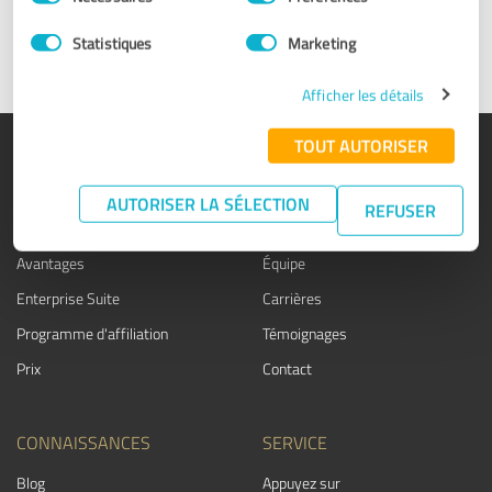
du
Prenez contact avec nous
consentement
Statistiques
Marketing
Afficher les détails
TOUT AUTORISER
PRODUIT
A PROPOS DE NOUS
Joints d'étanchéité
Pourquoi ProvenExpert ?
AUTORISER LA SÉLECTION
REFUSER
Enquêtes auprès des clients
Notre entreprise
Avantages
Équipe
Enterprise Suite
Carrières
Programme d'affiliation
Témoignages
Prix
Contact
CONNAISSANCES
SERVICE
Blog
Appuyez sur