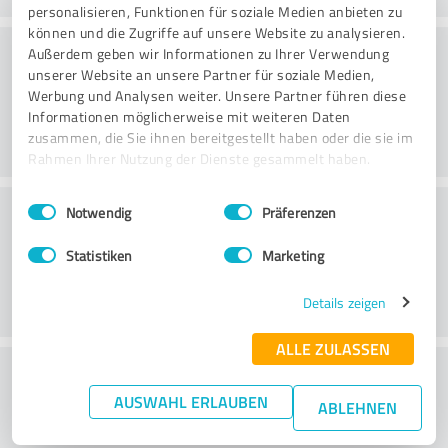
personalisieren, Funktionen für soziale Medien anbieten zu
können und die Zugriffe auf unsere Website zu analysieren.
Website
Außerdem geben wir Informationen zu Ihrer Verwendung
unserer Website an unsere Partner für soziale Medien,
Werbung und Analysen weiter. Unsere Partner führen diese
Informationen möglicherweise mit weiteren Daten
zusammen, die Sie ihnen bereitgestellt haben oder die sie im
Rahmen Ihrer Nutzung der Dienste gesammelt haben.
Einwilligungsauswahl
Impressum
|
Datenschutzbestimmungen
Klantenservice
Notwendig
Präferenzen
Statistiken
Marketing
Details zeigen
ALLE ZULASSEN
Wat vind je van de prijs-
AUSWAHL ERLAUBEN
prestatieverhouding?
ABLEHNEN