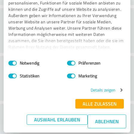
personalisieren, Funktionen für soziale Medien anbieten zu
können und die Zugriffe auf unsere Website zu analysieren.
Sítio Web
Außerdem geben wir Informationen zu Ihrer Verwendung
unserer Website an unsere Partner für soziale Medien,
Werbung und Analysen weiter. Unsere Partner führen diese
Informationen möglicherweise mit weiteren Daten
zusammen, die Sie ihnen bereitgestellt haben oder die sie im
Rahmen Ihrer Nutzung der Dienste gesammelt haben.
Einwilligungsauswahl
Impressum
|
Datenschutzbestimmungen
Serviço ao cliente
Notwendig
Präferenzen
Statistiken
Marketing
Details zeigen
ALLE ZULASSEN
O que acha da relação
AUSWAHL ERLAUBEN
preço/desempenho?
ABLEHNEN