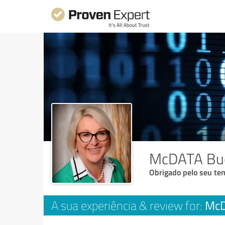
McDATA Buc
Obrigado pelo seu tem
McD
A sua experiência & review for: