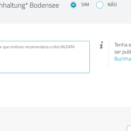
chhaltung* Bodensee
SIM
NÃO
Tenha e
ser pub
Buchhal