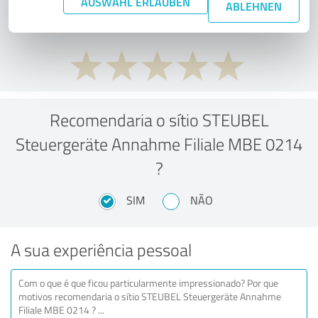
AUSWAHL ERLAUBEN
preço/desempenho?
ABLEHNEN
Recomendaria o sítio STEUBEL
Steuergeräte Annahme Filiale MBE 0214
?
SIM
NÃO
A sua experiência pessoal