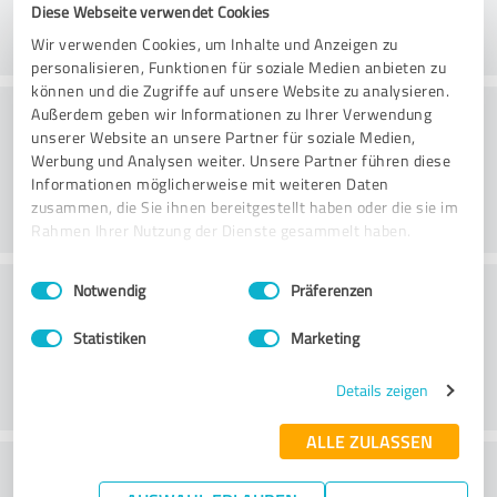
Diese Webseite verwendet Cookies
Wir verwenden Cookies, um Inhalte und Anzeigen zu
personalisieren, Funktionen für soziale Medien anbieten zu
können und die Zugriffe auf unsere Website zu analysieren.
Consultoria
Außerdem geben wir Informationen zu Ihrer Verwendung
unserer Website an unsere Partner für soziale Medien,
Werbung und Analysen weiter. Unsere Partner führen diese
Informationen möglicherweise mit weiteren Daten
zusammen, die Sie ihnen bereitgestellt haben oder die sie im
Rahmen Ihrer Nutzung der Dienste gesammelt haben.
Einwilligungsauswahl
Impressum
|
Datenschutzbestimmungen
Serviço ao cliente
Notwendig
Präferenzen
Statistiken
Marketing
Details zeigen
ALLE ZULASSEN
O que acha da relação