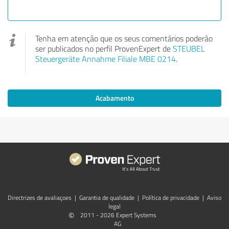
Tenha em atenção que os seus comentários poderão
ser publicados no perfil ProvenExpert de
STEUBEL
Steuergeräte Annahme Filiale MBE 0214
.
Acabamento
Directrizes de avaliaçoes
|
Garantia de qualidade
|
Política de privacidade
|
Aviso
legal
©
2011 - 2026 Expert Systems
AG