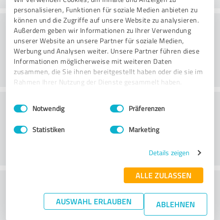
personalisieren, Funktionen für soziale Medien anbieten zu
können und die Zugriffe auf unsere Website zu analysieren.
Rådgivning
Außerdem geben wir Informationen zu Ihrer Verwendung
unserer Website an unsere Partner für soziale Medien,
Werbung und Analysen weiter. Unsere Partner führen diese
Informationen möglicherweise mit weiteren Daten
zusammen, die Sie ihnen bereitgestellt haben oder die sie im
Rahmen Ihrer Nutzung der Dienste gesammelt haben.
Kundeservice
Einwilligungsauswahl
Impressum
|
Datenschutzbestimmungen
Notwendig
Präferenzen
Statistiken
Marketing
Details zeigen
ALLE ZULASSEN
What do you think of the price to
performance ratio?
AUSWAHL ERLAUBEN
ABLEHNEN