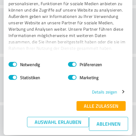
personalisieren, Funktionen für soziale Medien anbieten zu
können und die Zugriffe auf unsere Website zu analysieren.
Consulting
Außerdem geben wir Informationen zu Ihrer Verwendung
unserer Website an unsere Partner für soziale Medien,
Werbung und Analysen weiter. Unsere Partner führen diese
Informationen möglicherweise mit weiteren Daten
zusammen, die Sie ihnen bereitgestellt haben oder die sie im
Rahmen Ihrer Nutzung der Dienste gesammelt haben.
Einwilligungsauswahl
Impressum
|
Datenschutzbestimmungen
Klantenservice
Notwendig
Präferenzen
Statistiken
Marketing
Details zeigen
ALLE ZULASSEN
Wat vind je van de prijs-
AUSWAHL ERLAUBEN
prestatieverhouding?
ABLEHNEN