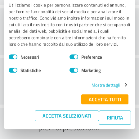
Utilizziamo i cookie per personalizzare contenuti ed annunci,
per fornire funzionalità dei social media e per analizzare il
Consulenza
nostro traffico. Condividiamo inoltre informazioni sul modo in
cui utilizza il nostro sito con i nostri partner che si occupano di
analisi dei dati web, pubblicità e social media, i quali
potrebbero combinarle con altre informazioni che ha fornito
loro o che hanno raccolto dal suo utilizzo dei loro servizi.
Selezione
Necessari
Preferenze
del
Servizio clienti
consenso
Statistiche
Marketing
Mostra dettagli
ACCETTA TUTTI
Cosa ne pensate del rapporto
ACCETTA SELEZIONATI
RIFIUTA
prezzo/prestazioni?