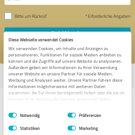
Bitte um Rückruf
* Erforderliche Angaben
Nachricht senden
Diese Webseite verwendet Cookies
Ich stimme den
Datenschutzbestimmungen
zu.
Wir verwenden Cookies, um Inhalte und Anzeigen zu
personalisieren, Funktionen für soziale Medien anbieten zu
können und die Zugriffe auf unsere Website zu analysieren.
Außerdem geben wir Informationen zu Ihrer Verwendung
unserer Website an unsere Partner für soziale Medien,
Profil aktiv seit 02.01.2020 |
Letzte Aktualisierung: 28.07.2026
|
Profil
melden
Werbung und Analysen weiter. Unsere Partner führen diese
Informationen möglicherweise mit weiteren Daten
zusammen, die Sie ihnen bereitgestellt haben oder die sie im
Erfahrungen zu weiteren
Rahmen Ihrer Nutzung der Dienste gesammelt haben.
Anbietern aus dem Bereich
Einwilligungsauswahl
Impressum
|
Datenschutzbestimmungen
Notwendig
Präferenzen
Betreuungs- und
Pflegeeinrichtungen
Statistiken
Marketing