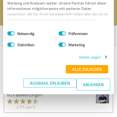
Werbung und Analysen weiter. Unsere Partner führen diese
Informationen möglicherweise mit weiteren Daten
Ich stimme den
Datenschutzbestimmungen
zu.
zusammen, die Sie ihnen bereitgestellt haben oder die sie im
Rahmen Ihrer Nutzung der Dienste gesammelt haben.
Einwilligungsauswahl
Impressum
|
Datenschutzbestimmungen
Notwendig
Präferenzen
Profil aktiv seit 09.04.2019 |
Letzte Aktualisierung: 19.01.2023
|
Profil
melden
Statistiken
Marketing
Erfahrungen zu weiteren
Details zeigen
Anbietern aus dem Bereich
ALLE ZULASSEN
Uwe Schmidt | Ihr Maklerhaus Ingolstadt
AUSWAHL ERLAUBEN
ABLEHNEN
603 Bewertungen
4.71 von 5