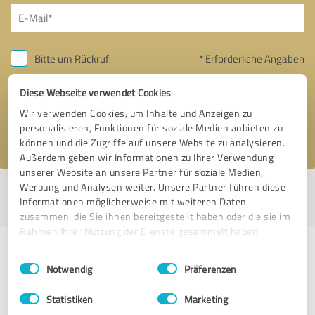
Bitte um Rückruf
* Erforderliche Angaben
Diese Webseite verwendet Cookies
Nachricht senden
Wir verwenden Cookies, um Inhalte und Anzeigen zu
personalisieren, Funktionen für soziale Medien anbieten zu
Ich stimme den
Datenschutzbestimmungen
zu.
können und die Zugriffe auf unsere Website zu analysieren.
Außerdem geben wir Informationen zu Ihrer Verwendung
unserer Website an unsere Partner für soziale Medien,
Werbung und Analysen weiter. Unsere Partner führen diese
Profil aktiv seit 07.02.2018 |
Letzte Aktualisierung: 19.02.2019
|
Profil
Informationen möglicherweise mit weiteren Daten
melden
zusammen, die Sie ihnen bereitgestellt haben oder die sie im
Rahmen Ihrer Nutzung der Dienste gesammelt haben.
Erfahrungen zu weiteren
Einwilligungsauswahl
Impressum
|
Datenschutzbestimmungen
Notwendig
Präferenzen
Anbietern aus dem Bereich
Beratung
Statistiken
Marketing