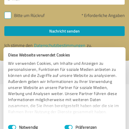
Bitte um Rückruf
* Erforderliche Angaben
Nachricht senden
Ich stimme den
Datenschutzbestimmungen
zu.
Diese Webseite verwendet Cookies
Wir verwenden Cookies, um Inhalte und Anzeigen zu
personalisieren, Funktionen für soziale Medien anbieten zu
Profil aktiv seit 04.06.2017 |
Letzte Aktualisierung: 12.06.2017
|
Profil
können und die Zugriffe auf unsere Website zu analysieren.
melden
Außerdem geben wir Informationen zu Ihrer Verwendung
unserer Website an unsere Partner für soziale Medien,
Werbung und Analysen weiter. Unsere Partner führen diese
Erfahrungen zu weiteren
Informationen möglicherweise mit weiteren Daten
Anbietern aus dem Bereich
zusammen, die Sie ihnen bereitgestellt haben oder die sie im
Onlineshops
Rahmen Ihrer Nutzung der Dienste gesammelt haben.
Einwilligungsauswahl
Impressum
|
Datenschutzbestimmungen
Lazzyys-Kuschelshop.de
Notwendig
Präferenzen