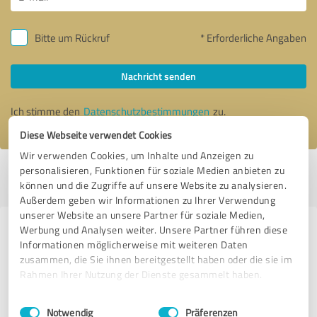
Bitte um Rückruf
* Erforderliche Angaben
Nachricht senden
Ich stimme den
Datenschutzbestimmungen
zu.
Diese Webseite verwendet Cookies
Wir verwenden Cookies, um Inhalte und Anzeigen zu
personalisieren, Funktionen für soziale Medien anbieten zu
Profil aktiv seit 14.06.2020 |
Letzte Aktualisierung: 28.07.2026
|
Profil
können und die Zugriffe auf unsere Website zu analysieren.
melden
Außerdem geben wir Informationen zu Ihrer Verwendung
unserer Website an unsere Partner für soziale Medien,
Werbung und Analysen weiter. Unsere Partner führen diese
Erfahrungen zu weiteren
Informationen möglicherweise mit weiteren Daten
Anbietern aus dem Bereich
zusammen, die Sie ihnen bereitgestellt haben oder die sie im
Gastronomie
Rahmen Ihrer Nutzung der Dienste gesammelt haben.
Einwilligungsauswahl
Impressum
|
Datenschutzbestimmungen
Kork Genuss Weinbar & mehr
Notwendig
Präferenzen