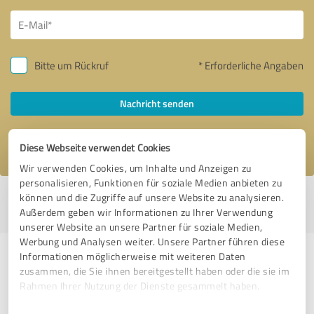
Bitte um Rückruf
* Erforderliche Angaben
Nachricht senden
Ich stimme den
Datenschutzbestimmungen
zu.
Diese Webseite verwendet Cookies
Wir verwenden Cookies, um Inhalte und Anzeigen zu
personalisieren, Funktionen für soziale Medien anbieten zu
können und die Zugriffe auf unsere Website zu analysieren.
Profil aktiv seit 18.06.2019 |
Letzte Aktualisierung: 06.06.2023
|
Profil
Außerdem geben wir Informationen zu Ihrer Verwendung
melden
unserer Website an unsere Partner für soziale Medien,
Werbung und Analysen weiter. Unsere Partner führen diese
Informationen möglicherweise mit weiteren Daten
Erfahrungen zu weiteren
zusammen, die Sie ihnen bereitgestellt haben oder die sie im
Anbietern aus dem Bereich Online
Rahmen Ihrer Nutzung der Dienste gesammelt haben.
Marketing