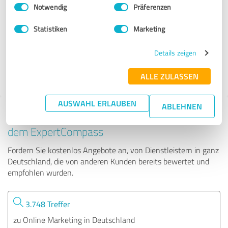
Einwilligungsauswahl
Impressum
|
Datenschutzbestimmungen
Notwendig
Präferenzen
VOGGS GMBH
Statistiken
Marketing
105 Bewertungen
Details zeigen
4.93 von 5
ALLE ZULASSEN
AUSWAHL ERLAUBEN
ABLEHNEN
Tipp: Die passenden Experten finden - mit
dem ExpertCompass
Fordern Sie kostenlos Angebote an, von Dienstleistern in ganz
Deutschland, die von anderen Kunden bereits bewertet und
empfohlen wurden.
3.748 Treffer
zu Online Marketing in Deutschland