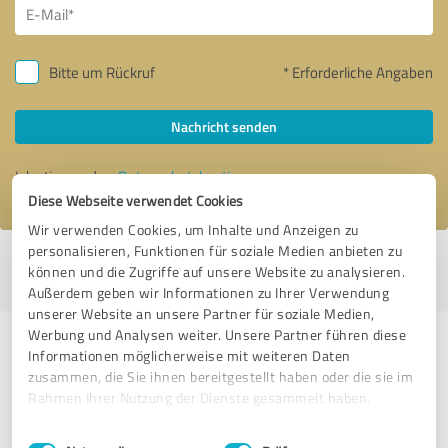
Bitte um Rückruf
* Erforderliche Angaben
Nachricht senden
Ich stimme den
Datenschutzbestimmungen
zu.
Diese Webseite verwendet Cookies
Wir verwenden Cookies, um Inhalte und Anzeigen zu
personalisieren, Funktionen für soziale Medien anbieten zu
Profil aktiv seit 09.03.2016 |
Letzte Aktualisierung: 02.02.2026
|
Profil
können und die Zugriffe auf unsere Website zu analysieren.
melden
Außerdem geben wir Informationen zu Ihrer Verwendung
unserer Website an unsere Partner für soziale Medien,
Werbung und Analysen weiter. Unsere Partner führen diese
Erfahrungen zu weiteren
Informationen möglicherweise mit weiteren Daten
Anbietern aus dem Bereich
zusammen, die Sie ihnen bereitgestellt haben oder die sie im
Rahmen Ihrer Nutzung der Dienste gesammelt haben.
Beratung
Einwilligungsauswahl
Impressum
|
Datenschutzbestimmungen