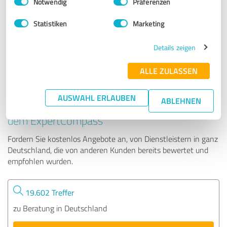
Notwendig
Präferenzen
TVD Finanz - Partner für Tierärzte
Statistiken
Marketing
486 Bewertungen
Details zeigen
4.93 von 5
ALLE ZULASSEN
AUSWAHL ERLAUBEN
ABLEHNEN
Tipp: Die passenden Experten finden - mit
dem ExpertCompass
Fordern Sie kostenlos Angebote an, von Dienstleistern in ganz
Deutschland, die von anderen Kunden bereits bewertet und
empfohlen wurden.
19.602 Treffer
zu Beratung in Deutschland