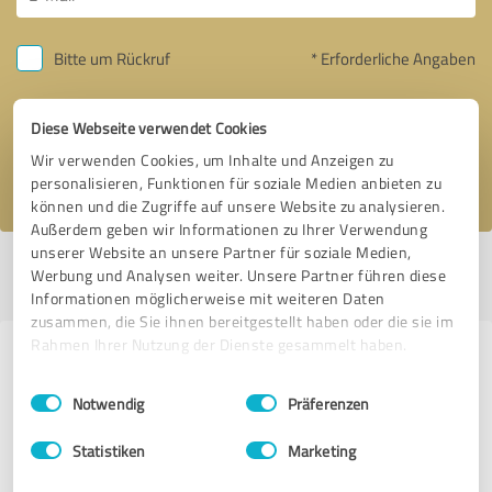
Bitte um Rückruf
* Erforderliche Angaben
Nachricht senden
Diese Webseite verwendet Cookies
Wir verwenden Cookies, um Inhalte und Anzeigen zu
Ich stimme den
Datenschutzbestimmungen
zu.
personalisieren, Funktionen für soziale Medien anbieten zu
können und die Zugriffe auf unsere Website zu analysieren.
Außerdem geben wir Informationen zu Ihrer Verwendung
unserer Website an unsere Partner für soziale Medien,
Profil aktiv seit 16.06.2017 |
Letzte Aktualisierung: 03.12.2019
|
Profil
Werbung und Analysen weiter. Unsere Partner führen diese
melden
Informationen möglicherweise mit weiteren Daten
zusammen, die Sie ihnen bereitgestellt haben oder die sie im
Rahmen Ihrer Nutzung der Dienste gesammelt haben.
Erfahrungen zu weiteren
Einwilligungsauswahl
Impressum
|
Datenschutzbestimmungen
Anbietern aus dem Bereich
Notwendig
Präferenzen
Versicherungsdienstleistungen
Statistiken
Marketing
KUPFER FINANZ Versicherungs- und Finanzmakler GmbH