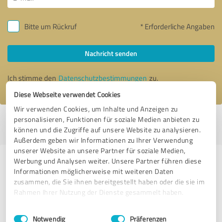
Bitte um Rückruf
* Erforderliche Angaben
Nachricht senden
Ich stimme den
Datenschutzbestimmungen
zu.
Diese Webseite verwendet Cookies
Wir verwenden Cookies, um Inhalte und Anzeigen zu
personalisieren, Funktionen für soziale Medien anbieten zu
Profil aktiv seit 14.11.2020 |
Letzte Aktualisierung: 20.11.2020
|
Profil
können und die Zugriffe auf unsere Website zu analysieren.
melden
Außerdem geben wir Informationen zu Ihrer Verwendung
unserer Website an unsere Partner für soziale Medien,
Werbung und Analysen weiter. Unsere Partner führen diese
Erfahrungen zu weiteren
Informationen möglicherweise mit weiteren Daten
Anbietern aus dem Bereich
zusammen, die Sie ihnen bereitgestellt haben oder die sie im
Beratung
Rahmen Ihrer Nutzung der Dienste gesammelt haben.
Einwilligungsauswahl
Impressum
|
Datenschutzbestimmungen
THM GmbH
Notwendig
Präferenzen