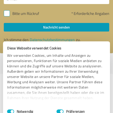
Bitte um Rückruf
* Erforderliche Angaben
Nachricht senden
Ich stimme den
Datenschutzbestimmungen
zu.
Diese Webseite verwendet Cookies
Wir verwenden Cookies, um Inhalte und Anzeigen zu
personalisieren, Funktionen für soziale Medien anbieten zu
Profil aktiv seit 01.06.2021 |
Letzte Aktualisierung: 26.08.2022
|
Profil
können und die Zugriffe auf unsere Website zu analysieren.
melden
Außerdem geben wir Informationen zu Ihrer Verwendung
unserer Website an unsere Partner für soziale Medien,
Werbung und Analysen weiter. Unsere Partner führen diese
Erfahrungen zu weiteren
Informationen möglicherweise mit weiteren Daten
Anbietern aus dem Bereich
zusammen, die Sie ihnen bereitgestellt haben oder die sie im
Marketing
Rahmen Ihrer Nutzung der Dienste gesammelt haben.
Einwilligungsauswahl
Impressum
|
Datenschutzbestimmungen
Bäumer online GmbH
Notwendig
Präferenzen