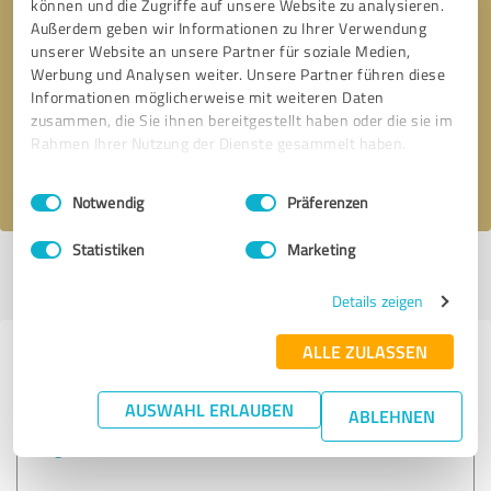
können und die Zugriffe auf unsere Website zu analysieren.
Außerdem geben wir Informationen zu Ihrer Verwendung
unserer Website an unsere Partner für soziale Medien,
Bitte um Rückruf
* Erforderliche Angaben
Werbung und Analysen weiter. Unsere Partner führen diese
Informationen möglicherweise mit weiteren Daten
Nachricht senden
zusammen, die Sie ihnen bereitgestellt haben oder die sie im
Rahmen Ihrer Nutzung der Dienste gesammelt haben.
Ich stimme den
Datenschutzbestimmungen
zu.
Einwilligungsauswahl
Impressum
|
Datenschutzbestimmungen
Notwendig
Präferenzen
Statistiken
Marketing
Profil aktiv seit 02.09.2019 |
Letzte Aktualisierung: 09.04.2025
|
Profil
melden
Details zeigen
ALLE ZULASSEN
Erfahrungen zu weiteren
Anbietern aus dem Bereich
AUSWAHL ERLAUBEN
ABLEHNEN
Helga Boss