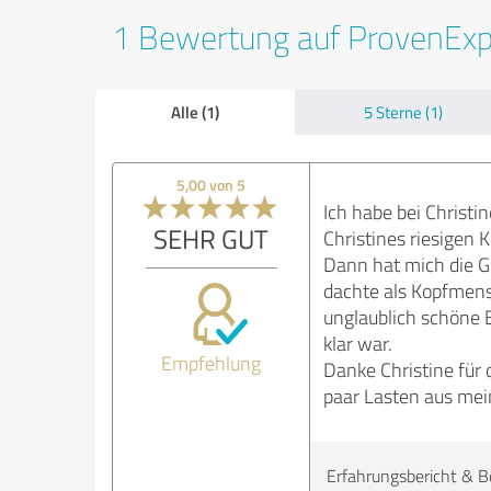
1 Bewertung auf ProvenEx
Alle (1)
5 Sterne (1)
5,00 von 5
Ich habe bei Christi
SEHR GUT
Christines riesigen 
Dann hat mich die Ges
dachte als Kopfmensc
unglaublich schöne E
klar war.
Empfehlung
Danke Christine für 
paar Lasten aus me
Erfahrungsbericht & B