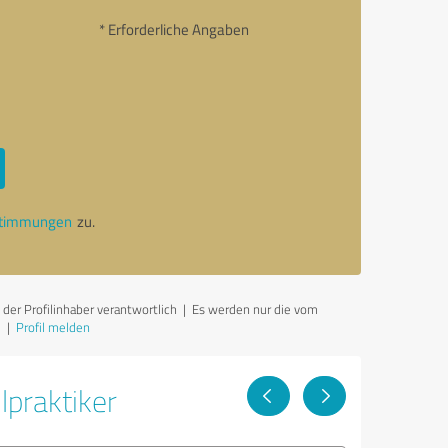
* Erforderliche Angaben
stimmungen
zu.
der Profilinhaber verantwortlich
| Es werden nur die vom
|
Profil melden
lpraktiker