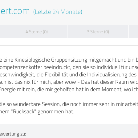
pert.com
(Letzte 24 Monate)
4 Sterne (0)
3 Sterne (0)
ne eine Kinesiologische Gruppensitzung mitgemacht und bin be
Kompetenzenkoffer beeindruckt, den sie so individuell für uns
chwindigkeit, die Flexibilität und die Individualisierung des
h ist das nix für mich, aber wow - Das hat dieser Raum wide
nergie mit rein, die mir geholfen hat in dem Moment, wo ich
die so wunderbare Session, die noch immer sehr in mir arbe
inem "Rucksack" genommen hat.
ewertung zu: