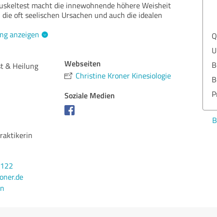
Muskeltest macht die innewohnende höhere Weisheit
, die oft seelischen Ursachen und auch die idealen
ng anzeigen
Q
U
Webseiten
B
st & Heilung
Christine Kroner Kinesiologie
B
P
Soziale Medien
B
raktikerin
0122
oner.de
en