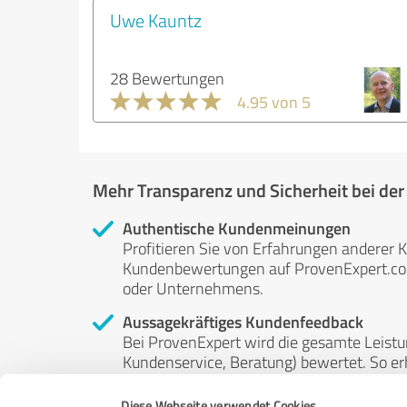
Uwe Kauntz
28 Bewertungen
4.95 von 5
Mehr Transparenz und Sicherheit bei de
Authentische Kundenmeinungen
Profitieren Sie von Erfahrungen anderer K
Kundenbewertungen auf ProvenExpert.com 
oder Unternehmens.
Aussagekräftiges Kundenfeedback
Bei ProvenExpert wird die gesamte Leistu
Kundenservice, Beratung) bewertet. So erha
Service- und Dienstleistungsqualität in al
Diese Webseite verwendet Cookies