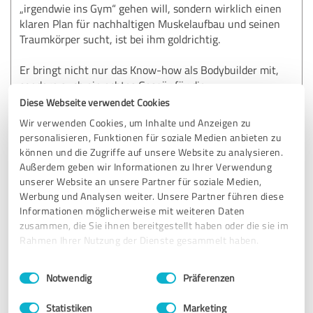
„irgendwie ins Gym“ gehen will, sondern wirklich einen
klaren Plan für nachhaltigen Muskelaufbau und seinen
Traumkörper sucht, ist bei ihm goldrichtig.
Er bringt nicht nur das Know-how als Bodybuilder mit,
sondern auch ein echtes Gespür für die
Herausforderungen, die das Leben so mit sich bringt, sei es
Diese Webseite verwendet Cookies
Zeitmangel, stagnierende Fortschritte oder Unsicherheit
Wir verwenden Cookies, um Inhalte und Anzeigen zu
beim Training und der Ernährung.
personalisieren, Funktionen für soziale Medien anbieten zu
Was mir besonders imponiert hat: Er hört wirklich zu, stellt
können und die Zugriffe auf unsere Website zu analysieren.
die richtigen Fragen und nimmt sich Zeit, um individuell
Außerdem geben wir Informationen zu Ihrer Verwendung
auf meine Ziele und Bedürfnisse einzugehen.
unserer Website an unsere Partner für soziale Medien,
Werbung und Analysen weiter. Unsere Partner führen diese
Ich kann ihn jedem empfehlen, der mehr will als nur
Informationen möglicherweise mit weiteren Daten
Standard-Trainingspläne.
zusammen, die Sie ihnen bereitgestellt haben oder die sie im
Rahmen Ihrer Nutzung der Dienste gesammelt haben.
Erfahrungsbericht & Bewertung zu:
Einwilligungsauswahl
Impressum
|
Datenschutzbestimmungen
Notwendig
Präferenzen
Kostenlose Potenzialanalyse
Statistiken
Marketing