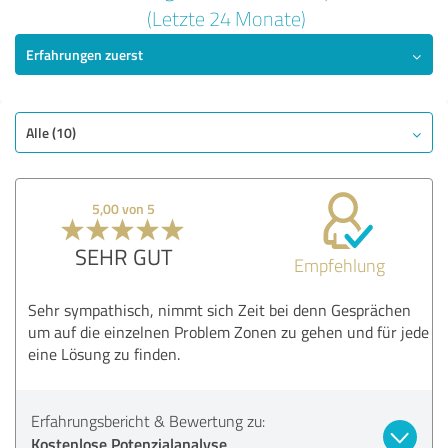
5,00 von 5
(Letzte 24 Monate)
Erfahrungen zuerst
SEHR GUT
Empfehlung
Qualität
Nutzen
Alle (10)
Beratung
Bewertung anzeigen
5,00 von 5
SEHR GUT
Empfehlung
Sehr sympathisch, nimmt sich Zeit bei denn Gesprächen
um auf die einzelnen Problem Zonen zu gehen und für jede
eine Lösung zu finden.
Erfahrungsbericht & Bewertung zu:
Kostenlose Potenzialanalyse