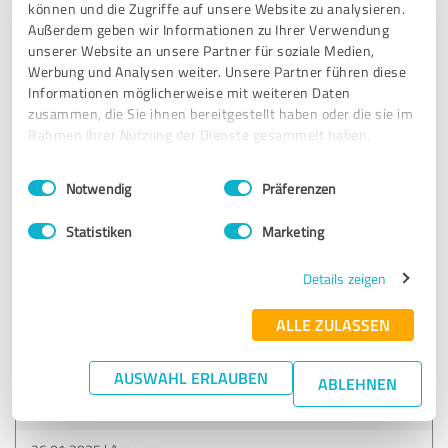
Erfahrungsbericht & Bewertung zu:
können und die Zugriffe auf unsere Website zu analysieren.
ConnyHaufe
Außerdem geben wir Informationen zu Ihrer Verwendung
unserer Website an unsere Partner für soziale Medien,
Werbung und Analysen weiter. Unsere Partner führen diese
26.01.2025
Anonym
Informationen möglicherweise mit weiteren Daten
zusammen, die Sie ihnen bereitgestellt haben oder die sie im
Rahmen Ihrer Nutzung der Dienste gesammelt haben.
5,00 von 5
Einwilligungsauswahl
Impressum
|
Datenschutzbestimmungen
SEHR GUT
Notwendig
Präferenzen
Empfehlung
Statistiken
Marketing
Connys alltagstauglichen und sofort umsetzbaren
Strategien haben bei uns zu Hause für echte Entspannung
Details zeigen
gesorgt. Und das ziemlich schnell. Hätte ich Conny nur
schon früher empfohlen bekommen!
ALLE ZULASSEN
Erfahrungsbericht & Bewertung zu:
AUSWAHL ERLAUBEN
ABLEHNEN
ConnyHaufe