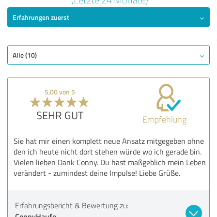
Erfahrungen zuerst
SEHR GUT
Empfehlung
Qualität
Nutzen
Alle (10)
Leistungen
Durchführung
5,00 von 5
Beratung
SEHR GUT
Empfehlung
Bewertung anzeigen
Sie hat mir einen komplett neue Ansatz mitgegeben ohne
den ich heute nicht dort stehen würde wo ich gerade bin.
Vielen lieben Dank Conny. Du hast maßgeblich mein Leben
verändert - zumindest deine Impulse! Liebe Grüße.
Erfahrungsbericht & Bewertung zu:
ConnyHaufe