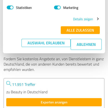
Statistiken
Marketing
325 Bewertungen
Details zeigen
5.00 von 5
ALLE ZULASSEN
Tipp: Die passenden Experten finden - mit
AUSWAHL ERLAUBEN
ABLEHNEN
dem ExpertCompass
Fordern Sie kostenlos Angebote an, von Dienstleistern in ganz
Deutschland, die von anderen Kunden bereits bewertet und
empfohlen wurden.
11.951 Treffer
zu Beauty in Deutschland
Experten anzeigen