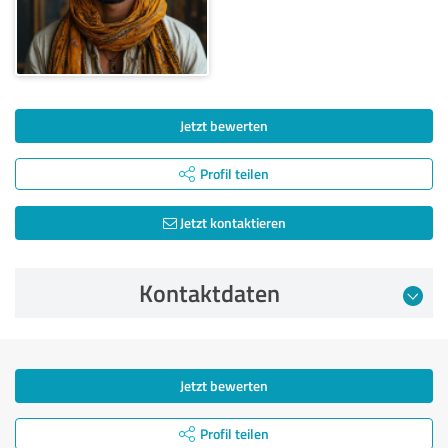
Jetzt bewerten
Profil teilen
Jetzt kontaktieren
Kontaktdaten
Jetzt bewerten
Profil teilen