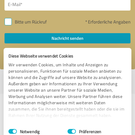
Bitte um Rückruf
* Erforderliche Angaben
Nachricht senden
Ich stimme den
Datenschutzbestimmungen
zu.
Diese Webseite verwendet Cookies
Wir verwenden Cookies, um Inhalte und Anzeigen zu
personalisieren, Funktionen für soziale Medien anbieten zu
können und die Zugriffe auf unsere Website zu analysieren.
Profil aktiv seit 14.06.2025 |
Letzte Aktualisierung: 01.08.2026
|
Profil
Außerdem geben wir Informationen zu Ihrer Verwendung
melden
unserer Website an unsere Partner für soziale Medien,
Werbung und Analysen weiter. Unsere Partner führen diese
Informationen möglicherweise mit weiteren Daten
Erfahrungen zu weiteren
zusammen, die Sie ihnen bereitgestellt haben oder die sie im
Anbietern aus dem Bereich Beauty
Rahmen Ihrer Nutzung der Dienste gesammelt haben.
Einwilligungsauswahl
Impressum
|
Datenschutzbestimmungen
simplyhairless Fachzentrum Bayreuth
Notwendig
Präferenzen