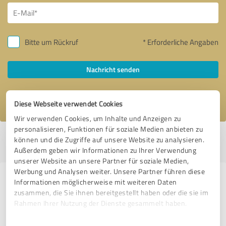
Bitte um Rückruf
* Erforderliche Angaben
Nachricht senden
Ich stimme den
Datenschutzbestimmungen
zu.
Diese Webseite verwendet Cookies
Wir verwenden Cookies, um Inhalte und Anzeigen zu
personalisieren, Funktionen für soziale Medien anbieten zu
Profil aktiv seit 21.11.2021 |
Letzte Aktualisierung: 10.02.2023
|
Profil
können und die Zugriffe auf unsere Website zu analysieren.
melden
Außerdem geben wir Informationen zu Ihrer Verwendung
unserer Website an unsere Partner für soziale Medien,
Werbung und Analysen weiter. Unsere Partner führen diese
Erfahrungen zu weiteren
Informationen möglicherweise mit weiteren Daten
zusammen, die Sie ihnen bereitgestellt haben oder die sie im
Anbietern aus dem Bereich Online
Rahmen Ihrer Nutzung der Dienste gesammelt haben.
Marketing
Einwilligungsauswahl
Impressum
|
Datenschutzbestimmungen