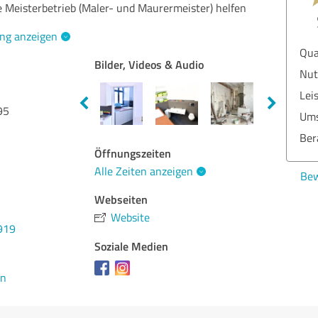
e Meisterbetrieb (Maler- und Maurermeister) helfen
ng anzeigen
Qua
Bilder, Videos & Audio
Nut
Lei
95
Ums
Ber
Öffnungszeiten
Alle Zeiten anzeigen
Bew
Webseiten
Website
919
Soziale Medien
en