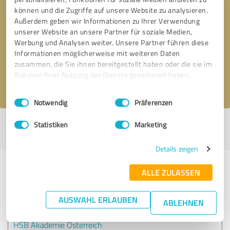
können und die Zugriffe auf unsere Website zu analysieren.
Außerdem geben wir Informationen zu Ihrer Verwendung
Bitte um Rückruf
* Erforderliche Angaben
unserer Website an unsere Partner für soziale Medien,
Werbung und Analysen weiter. Unsere Partner führen diese
Informationen möglicherweise mit weiteren Daten
Nachricht senden
zusammen, die Sie ihnen bereitgestellt haben oder die sie im
Rahmen Ihrer Nutzung der Dienste gesammelt haben.
Ich stimme den
Datenschutzbestimmungen
zu.
Einwilligungsauswahl
Impressum
|
Datenschutzbestimmungen
Notwendig
Präferenzen
Statistiken
Marketing
Profil aktiv seit 26.04.2019 |
Letzte Aktualisierung: 02.08.2026
|
Profil
melden
Details zeigen
Erfahrungen zu weiteren
ALLE ZULASSEN
Anbietern aus dem Bereich
Dienstleistungen
AUSWAHL ERLAUBEN
ABLEHNEN
HSB Akademie Österreich