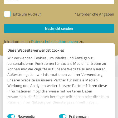
Bitte um Rückruf
* Erforderliche Angaben
Nachricht senden
Ich stimme den
Datenschutzbestimmungen
zu.
Diese Webseite verwendet Cookies
Wir verwenden Cookies, um Inhalte und Anzeigen zu
personalisieren, Funktionen für soziale Medien anbieten zu
Profil aktiv seit 12.10.2017 |
Letzte Aktualisierung: 15.10.2017
|
Profil
können und die Zugriffe auf unsere Website zu analysieren.
melden
Außerdem geben wir Informationen zu Ihrer Verwendung
unserer Website an unsere Partner für soziale Medien,
Werbung und Analysen weiter. Unsere Partner führen diese
Erfahrungen zu weiteren
Informationen möglicherweise mit weiteren Daten
Anbietern aus dem Bereich
zusammen, die Sie ihnen bereitgestellt haben oder die sie im
Onlineshops
Rahmen Ihrer Nutzung der Dienste gesammelt haben.
Einwilligungsauswahl
Impressum
|
Datenschutzbestimmungen
Pflanzhits GmbH
Notwendig
Präferenzen