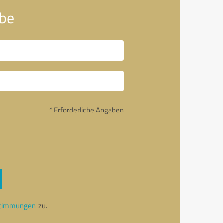
lbe
* Erforderliche Angaben
stimmungen
zu.