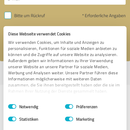
Bitte um Rückruf
* Erforderliche Angaben
Nachricht senden
Diese Webseite verwendet Cookies
Wir verwenden Cookies, um Inhalte und Anzeigen zu
Ich stimme den
Datenschutzbestimmungen
zu.
personalisieren, Funktionen für soziale Medien anbieten zu
können und die Zugriffe auf unsere Website zu analysieren.
Außerdem geben wir Informationen zu Ihrer Verwendung
unserer Website an unsere Partner für soziale Medien,
Profil aktiv seit 19.05.2017 |
Letzte Aktualisierung: 28.05.2026
|
Profil
Werbung und Analysen weiter. Unsere Partner führen diese
melden
Informationen möglicherweise mit weiteren Daten
zusammen, die Sie ihnen bereitgestellt haben oder die sie im
Rahmen Ihrer Nutzung der Dienste gesammelt haben.
Erfahrungen zu weiteren
Einwilligungsauswahl
Impressum
|
Datenschutzbestimmungen
Anbietern aus dem Bereich
Notwendig
Präferenzen
Tourismus
Statistiken
Marketing
LOLOMA Finest Travel by Ticket & Touristik