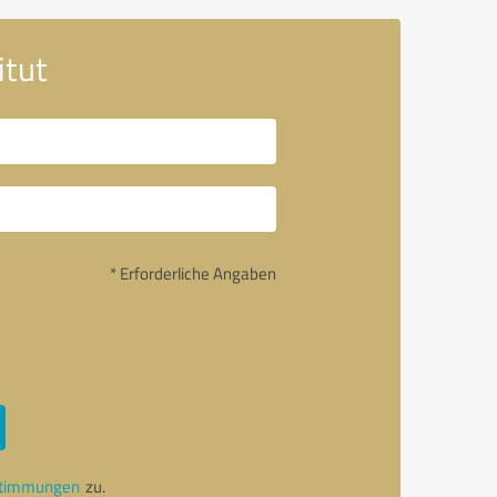
itut
* Erforderliche Angaben
stimmungen
zu.