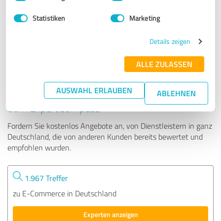
Statistiken
Marketing
1.622 Bewertungen
4.80
Details zeigen
von
5
ALLE ZULASSEN
AUSWAHL ERLAUBEN
Tipp: Die passenden Experten finden - mit
ABLEHNEN
dem ExpertCompass
Fordern Sie kostenlos Angebote an, von Dienstleistern in ganz
Deutschland, die von anderen Kunden bereits bewertet und
empfohlen wurden.
1.967 Treffer
zu E-Commerce in Deutschland
Experten anzeigen