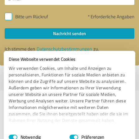
Bitte um Rückruf
* Erforderliche Angaben
Nachricht senden
Ich stimme den
Datenschutzbestimmungen
zu.
Diese Webseite verwendet Cookies
Wir verwenden Cookies, um Inhalte und Anzeigen zu
personalisieren, Funktionen für soziale Medien anbieten zu
Profil aktiv seit 29.08.2024 |
Letzte Aktualisierung: 02.08.2026
|
Profil
können und die Zugriffe auf unsere Website zu analysieren.
melden
Außerdem geben wir Informationen zu Ihrer Verwendung
unserer Website an unsere Partner für soziale Medien,
Werbung und Analysen weiter. Unsere Partner führen diese
Erfahrungen zu weiteren
Informationen möglicherweise mit weiteren Daten
Anbietern aus dem Bereich E-
zusammen, die Sie ihnen bereitgestellt haben oder die sie im
Commerce
Rahmen Ihrer Nutzung der Dienste gesammelt haben.
Einwilligungsauswahl
Impressum
|
Datenschutzbestimmungen
steelbuddy
Notwendig
Präferenzen