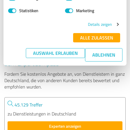
Trainin...
Statistiken
Marketing
162 Bewertungen
Details zeigen
4.96 von 5
ALLE ZULASSEN
AUSWAHL ERLAUBEN
Tipp: Die passenden Experten finden - mit
ABLEHNEN
dem ExpertCompass
Fordern Sie kostenlos Angebote an, von Dienstleistern in ganz
Deutschland, die von anderen Kunden bereits bewertet und
empfohlen wurden.
45.129 Treffer
zu Dienstleistungen in Deutschland
Experten anzeigen