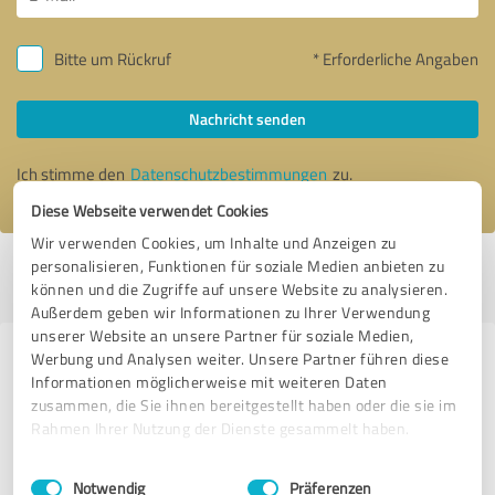
Bitte um Rückruf
* Erforderliche Angaben
Nachricht senden
Ich stimme den
Datenschutzbestimmungen
zu.
Diese Webseite verwendet Cookies
Wir verwenden Cookies, um Inhalte und Anzeigen zu
personalisieren, Funktionen für soziale Medien anbieten zu
Profil aktiv seit 07.09.2015 |
Letzte Aktualisierung: 03.10.2015
|
Profil
können und die Zugriffe auf unsere Website zu analysieren.
melden
Außerdem geben wir Informationen zu Ihrer Verwendung
unserer Website an unsere Partner für soziale Medien,
Werbung und Analysen weiter. Unsere Partner führen diese
Erfahrungen zu weiteren
Informationen möglicherweise mit weiteren Daten
Anbietern aus dem Bereich
zusammen, die Sie ihnen bereitgestellt haben oder die sie im
Dienstleistungen
Rahmen Ihrer Nutzung der Dienste gesammelt haben.
Einwilligungsauswahl
Impressum
|
Datenschutzbestimmungen
Michael Danell Vertriebsberatung, Unternehmensberatung
Notwendig
Präferenzen