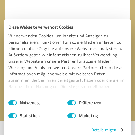
Diese Webseite verwendet Cookies
Wir verwenden Cookies, um Inhalte und Anzeigen zu
personalisieren, Funktionen für soziale Medien anbieten zu
können und die Zugriffe auf unsere Website zu analysieren.
Außerdem geben wir Informationen zu Ihrer Verwendung
unserer Website an unsere Partner für soziale Medien,
Werbung und Analysen weiter. Unsere Partner führen diese
Bitte um Rückruf
* Erforderliche Angaben
Informationen möglicherweise mit weiteren Daten
zusammen, die Sie ihnen bereitgestellt haben oder die sie im
Rahmen Ihrer Nutzung der Dienste gesammelt haben.
Nachricht senden
Einwilligungsauswahl
Impressum
|
Datenschutzbestimmungen
Notwendig
Präferenzen
Ich stimme den
Datenschutzbestimmungen
zu.
Statistiken
Marketing
Details zeigen
*
Alle Bewertungen und Erfahrungen zu Fantasy Terrasse sind subjektive