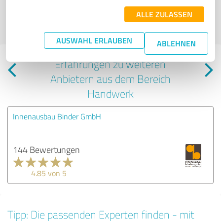
Meinungen der Verfasser | Für den Inhalt der Seite ist der Profilinhaber
verantwortlich
| Es werden nur die vom Profilinhaber veröffentlichten
ALLE ZULASSEN
Bewertungen der letzten 24 Monate angezeigt | Profil aktiv seit
24.04.2023 |
Letzte Aktualisierung: 20.07.2026
|
Profil melden
AUSWAHL ERLAUBEN
ABLEHNEN
Erfahrungen zu weiteren
Anbietern aus dem Bereich
Handwerk
Innenausbau Binder GmbH
144 Bewertungen
4.85 von 5
Tipp: Die passenden Experten finden - mit