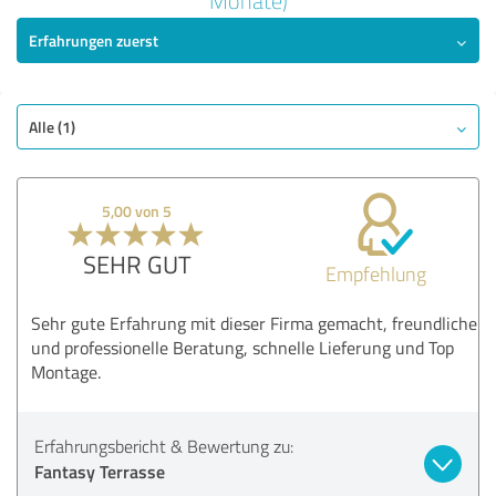
Monate)
5,00 von 5
Erfahrungen zuerst
SEHR GUT
Empfehlung
Qualität
Alle (1)
Nutzen
Leistungen
Umsetzung
5,00 von 5
Beratung
SEHR GUT
Empfehlung
Bewertung anzeigen
Sehr gute Erfahrung mit dieser Firma gemacht, freundliche
und professionelle Beratung, schnelle Lieferung und Top
Montage.
Erfahrungsbericht & Bewertung zu:
Fantasy Terrasse